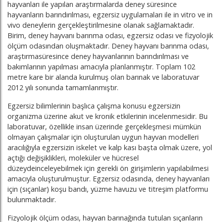
hayvanları ile yapılan araştırmalarda deney süresince
hayvanların barındırılması, egzersiz uygulamaları ile in vitro ve in
vivo deneylerin gerçekleştirilmesine olanak sağlamaktadır.
Birim, deney hayvanı barınma odası, egzersiz odası ve fizyolojik
ölçüm odasından oluşmaktadır. Deney hayvanı barınma odası,
araştırmasüresince deney hayvanlarının barındırılması ve
bakımlarının yapılması amacıyla planlanmıştır. Toplam 102
metre kare bir alanda kurulmuş olan barınak ve laboratuvar
2012 yılı sonunda tamamlanmıştır.
Egzersiz bilimlerinin başlıca çalışma konusu egzersizin
organizma üzerine akut ve kronik etkilerinin incelenmesidir. Bu
laboratuvar, özellikle insan üzerinde gerçekleşmesi mümkün
olmayan çalışmalar için oluşturulan uygun hayvan modelleri
aracılığıyla egzersizin iskelet ve kalp kası başta olmak üzere, yol
açtığı değişiklikleri, moleküler ve hücresel
düzeydeinceleyebilmek için gerekli ön girişimlerin yapılabilmesi
amacıyla oluşturulmuştur. Egzersiz odasında, deney hayvanları
için (sıçanlar) koşu bandı, yüzme havuzu ve titreşim platformu
bulunmaktadır.
Fizyolojik ölçüm odası, hayvan barınağında tutulan sıçanların