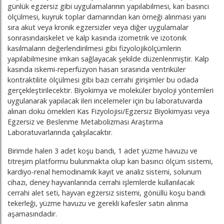
günlük egzersiz gibi uygulamalarının yapılabilmesi, kan basıncı
ölçülmesi, kuyruk toplar damarından kan örneği alınması yanı
sıra akut veya kronik egzersizler veya diğer uygulamalar
sonrasındaiskelet ve kalp kasında izometrik ve izotonik
kasılmaların değerlendirilmesi gibi fizyolojikölçümlerin
yapılabilmesine imkan sağlayacak şekilde düzenlenmiştir. Kalp
kasında iskemi-reperfüzyon hasarı sırasında ventriküler
kontraktilite ölçülmesi gibi bazı cerrahi girişimler bu odada
gerçekleştirilecektir. Biyokimya ve moleküler biyoloji yöntemleri
uygulanarak yapılacak ileri incelemeler için bu laboratuvarda
alınan doku örnekleri Kas Fizyolojisi/Egzersiz Biyokimyası veya
Egzersiz ve Beslenme Metabolizması Araştırma
Laboratuvarlarında çalışılacaktır.
Birimde halen 3 adet koşu bandı, 1 adet yüzme havuzu ve
titreşim platformu bulunmakta olup kan basıncı ölçüm sistemi,
kardiyo-renal hemodinamik kayıt ve analiz sistemi, solunum
cihazı, deney hayvanlarında cerrahi işlemlerde kullanılacak
cerrahi alet seti, hayvan egzersiz sistemi, gönüllü koşu bandı
tekerleği, yüzme havuzu ve gerekli kafesler satın alınma
aşamasındadır.